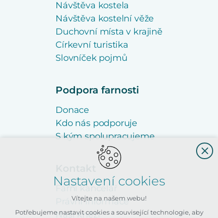
Návštěva kostela
Návštěva kostelní věže
Duchovní místa v krajině
Církevní turistika
Slovníček pojmů
Podpora farnosti
Donace
Kdo nás podporuje
S kým spolupracujeme
Kontakt
Nastavení cookies
Farní kancelář
Vítejte na našem webu!
Právní informace
Potřebujeme nastavit cookies a související technologie, aby
Naši kněží