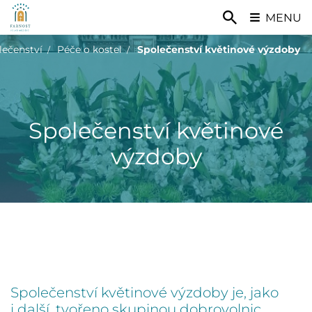
MENU
lečenství
Péče o kostel
Společenství květinové výzdoby
Společenství květinové
výzdoby
Společenství květinové výzdoby je, jako
i další, tvořeno skupinou dobrovolnic,