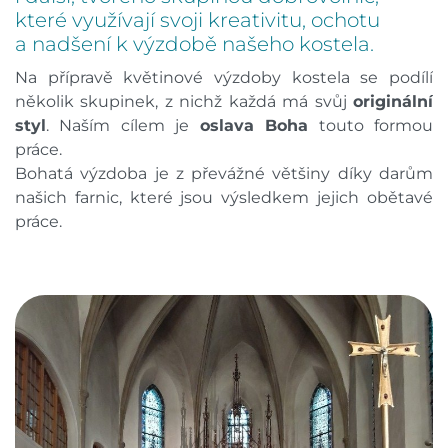
které využívají svoji kreativitu, ochotu
a nadšení k výzdobě našeho kostela.
Na přípravě květinové výzdoby kostela se podílí
několik skupinek, z nichž každá má svůj
originální
styl
. Naším cílem je
oslava Boha
touto formou
práce.
Bohatá výzdoba je z převážné většiny díky darům
našich farnic, které jsou výsledkem jejich obětavé
práce.