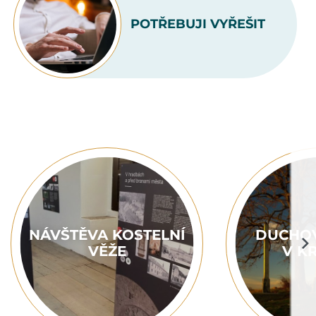
POTŘEBUJI VYŘEŠIT
NÁVŠTĚVA KOSTELNÍ
DUCHOV
VĚŽE
V K