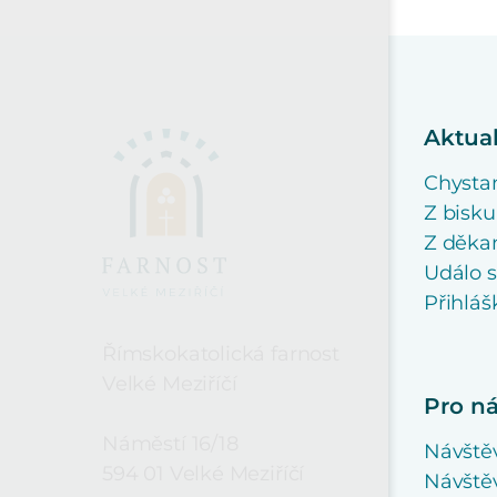
Aktual
Chysta
Z bisku
Z děkan
Událo 
Přihláš
Římskokatolická farnost
Velké Meziříčí
Pro n
Náměstí 16/18
Návště
594 01 Velké Meziříčí
Návštěv