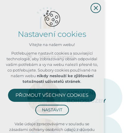
Nastavení cookies
Vítejte na našem webu!
Potřebujeme nastavit cookies a související
Život ve farnosti
technologie, aby zobrazovaný obsah odpovídal
vašim potřebám a vy na webu nalezli přesně to,
co potřebujete. Soubory cookies používané na
našem webu
nikdy neslouží ke zjišťování
totožnosti uživatelů stránek
.
AKTUÁLNÍ
PŘIJMOUT VŠECHNY COOKIES
BOHOSLUŽBY
NASTAVIT
Technická cookies
Vaše údaje zpracováváme v souladu se
zásadami ochrany osobních údajů z důvodu
POZNEJ
nutná pro provozování webu