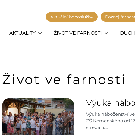
Aktuální bohoslužby
Poznej farnos
AKTUALITY
ŽIVOT VE FARNOSTI
DUCH
Život ve farnosti
Výuka nábo
Výuka náboženství ve 
ZŠ Komenského od 17. 9.
středa 5.…