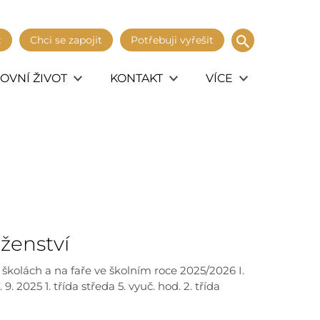
t
Chci se zapojit
Potřebuji vyřešit
OVNÍ ŽIVOT
KONTAKT
VÍCE
ženství
školách a na faře ve školním roce 2025/2026 I.
 2025 1. třída středa 5. vyuč. hod. 2. třída