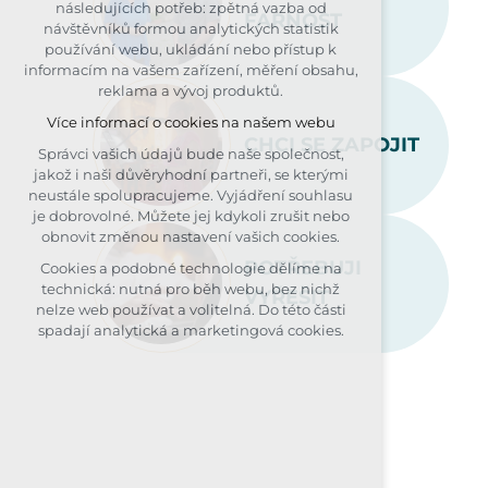
následujících potřeb: zpětná vazba od
FARNOST
udržení kontextu stránek (session):
návštěvníků formou analytických statistik
případná přihlášení, volby jazyka, apod.
používání webu, ukládání nebo přístup k
informacím na vašem zařízení, měření obsahu,
Volitelná cookies
reklama a vývoj produktů.
analytická pro anonymizované
Více informací o cookies na našem webu
vyhodnocení návštěvnosti
CHCI SE ZAPOJIT
marketingová cookies (Google, Seznam,
Správci vašich údajů bude naše společnost,
Facebook)
jakož i naši důvěryhodní partneři, se kterými
neustále spolupracujeme. Vyjádření souhlasu
Více informací o cookies na našem webu
je dobrovolné. Můžete jej kdykoli zrušit nebo
obnovit změnou nastavení vašich cookies.
PŘIJMOUT VŠECHNY COOKIES
POTŘEBUJI
Cookies a podobné technologie dělíme na
technická: nutná pro běh webu, bez nichž
VYŘEŠIT
ODMÍTNOUT VOLITELNÁ
nelze web používat a volitelná. Do této části
spadají analytická a marketingová cookies.