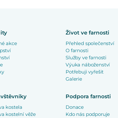
ity
Život ve farnosti
né akce
Přehled společenství
pství
O farnosti
ství
Služby ve farnosti
se
Výuka náboženství
ky
Potřebuji vyřešit
Galerie
ávštěvníky
Podpora farnosti
va kostela
Donace
a kostelní věže
Kdo nás podporuje