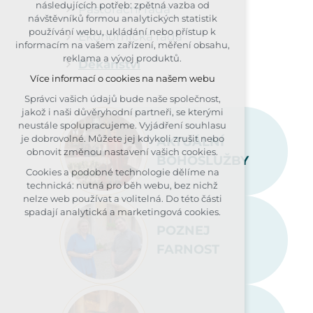
následujících potřeb: zpětná vazba od
Pastorační rada
udržení kontextu stránek (session):
návštěvníků formou analytických statistik
případná přihlášení, volby jazyka, apod.
používání webu, ukládání nebo přístup k
Ekonomická rada
informacím na vašem zařízení, měření obsahu,
Volitelná cookies
reklama a vývoj produktů.
Děkanství
analytická pro anonymizované
Více informací o cookies na našem webu
vyhodnocení návštěvnosti
marketingová cookies (Google, Seznam,
Správci vašich údajů bude naše společnost,
Facebook)
jakož i naši důvěryhodní partneři, se kterými
neustále spolupracujeme. Vyjádření souhlasu
Více informací o cookies na našem webu
je dobrovolné. Můžete jej kdykoli zrušit nebo
AKTUÁLNÍ
obnovit změnou nastavení vašich cookies.
PŘIJMOUT VŠECHNY COOKIES
BOHOSLUŽBY
Cookies a podobné technologie dělíme na
technická: nutná pro běh webu, bez nichž
ODMÍTNOUT VOLITELNÁ
nelze web používat a volitelná. Do této části
spadají analytická a marketingová cookies.
POZNEJ
FARNOST