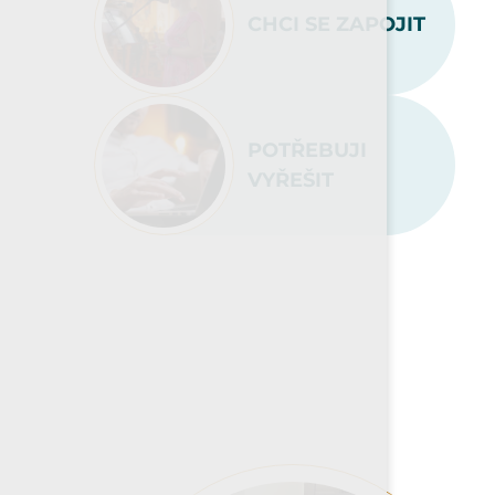
CHCI SE ZAPOJIT
POTŘEBUJI
VYŘEŠIT