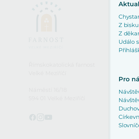
Aktual
Chysta
Z bisku
Z děkan
Událo 
Přihláš
Římskokatolická farnost
Velké Meziříčí
Pro n
Náměstí 16/18
Návště
594 01 Velké Meziříčí
Návštěv
Duchovn
Církevn
Slovní