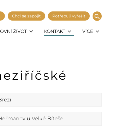
t
Chci se zapojit
Potřebuji vyřešit
OVNÍ ŽIVOT
KONTAKT
VÍCE
eziříčské
Březí
Heřmanov u Velké Bíteše