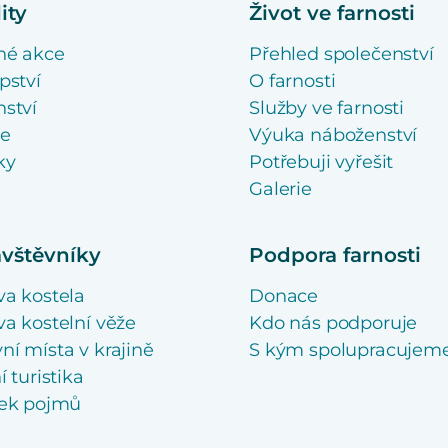
ity
Život ve farnosti
né akce
Přehled společenství
pství
O farnosti
ství
Služby ve farnosti
se
Výuka náboženství
ky
Potřebuji vyřešit
Galerie
ávštěvníky
Podpora farnosti
va kostela
Donace
a kostelní věže
Kdo nás podporuje
í místa v krajině
S kým spolupracujem
í turistika
ček pojmů