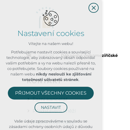
Nastavení cookies
Vítejte na našem webu!
Potřebujeme nastavit cookies a související
Kontakt
Děkanství velkomeziříčské
technologie, aby zobrazovaný obsah odpovídal
vašim potřebám a vy na webu nalezli přesně to,
co potřebujete. Soubory cookies používané na
našem webu
nikdy neslouží ke zjišťování
KONTAKT
totožnosti uživatelů stránek
.
PŘIJMOUT VŠECHNY COOKIES
Farní kancelář
NASTAVIT
Představení kněží
Technická cookies
Vaše údaje zpracováváme v souladu se
Právní informace
zásadami ochrany osobních údajů z důvodu
nutná pro provozování webu