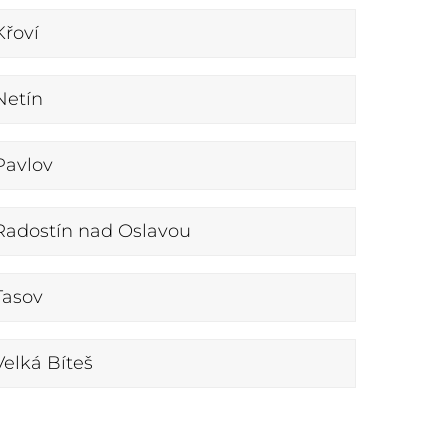
Křoví
Netín
Pavlov
Radostín nad Oslavou
Tasov
Velká Bíteš