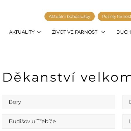
Aktuální bohoslužby
Poznej farnos
AKTUALITY
ŽIVOT VE FARNOSTI
DUCH
Děkanství velkom
Bory
Budišov u Třebíče