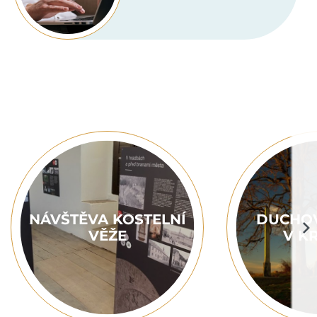
NÁVŠTĚVA KOSTELNÍ
DUCHOV
VĚŽE
V K