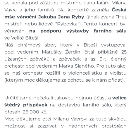
se konala pod záštitou místního pana faráře Milana
Vavra a jeho farníků. Na koncertě zazněla
Česká
mše vánoční Jakuba Jana Ryby
(jinak zvaná "Hej,
mistře!" nebo lidově "Rybovka"). Tento koncert byl
věnován
na podporu výstavby farního sálu
ve Velké Bíteši.
Náš chrámový sbor, který v Bíteši vystupoval
pod vedením Marušky Žerdin, čítál přibližně 25
úžasných zpěváků a zpěvaček a asi 9-ti členný
orchestr pod vedením Marka Slaného. Pro tuto akci
se náš orchestr rozšířil o violoncellistku a violistu
(kterým moc děkujeme za ochotu se k nám přidat).
Určitě jsme nečekali takovou hojnou účast a
velice
štědrý příspěvek
na dostavbu farního sálu, který
přesáhl 26 000 Kč.
Moc děkujeme otci Milanu Vavrovi za tuto skvělou
možnost si zazpívat v nádherných prostorách