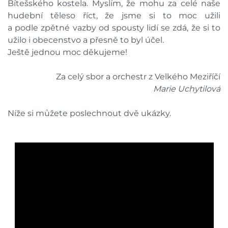
Bítešského kostela. Myslím, že mohu za celé naše
hudební těleso říct, že jsme si to moc užili
a podle zpětné vazby od spousty lidí se zdá, že si to
užilo i obecenstvo a přesně to byl účel.
Ještě jednou moc děkujeme!
Za celý sbor a orchestr z Velkého Meziříčí
Marie Uchytilová
Níže si můžete poslechnout dvě ukázky.