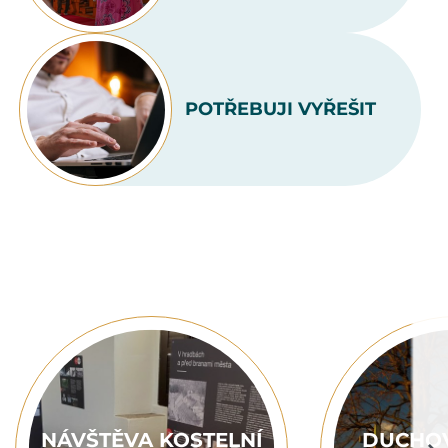
POTŘEBUJI VYŘEŠIT
NÁVŠTĚVA KOSTELNÍ
DUCHOV