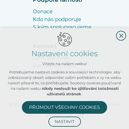
Donace
Kdo nás podporuje
S kým spolupracujeme
Kontakt
Nastavení cookies
Farní kancelář
Vítejte na našem webu!
Právní informace
Potřebujeme nastavit cookies a související technologie, aby
Naši kněží
zobrazovaný obsah odpovídal vašim potřebám a vy na webu
Správa farnosti
nalezli přesně to, co potřebujete. Soubory cookies používané
na našem webu
nikdy neslouží ke zjišťování totožnosti
uživatelů stránek
.
© 2026 Copyright Římskokatolická farnost Velké
PŘIJMOUT VŠECHNY COOKIES
Meziříčí - farnostvm.cz
Vytvořil xart.cz
NASTAVIT