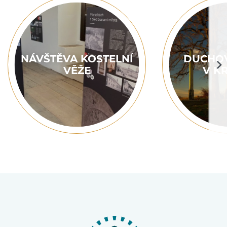
NÁVŠTĚVA KOSTELNÍ
DUCHOV
VĚŽE
V K