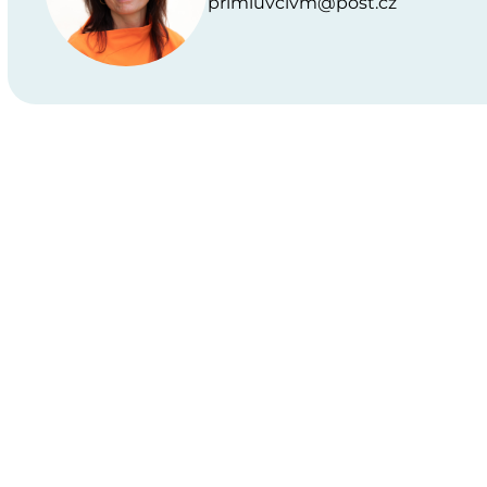
primluvcivm@post.cz