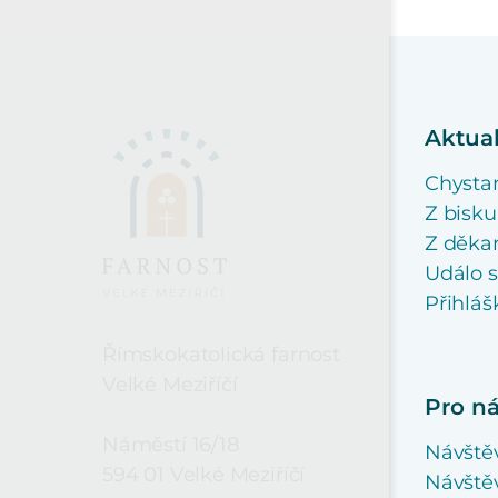
Aktual
Chysta
Z bisku
Z děkan
Událo 
Přihláš
Římskokatolická farnost
Velké Meziříčí
Pro n
Náměstí 16/18
Návště
594 01 Velké Meziříčí
Návštěv