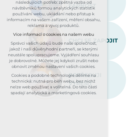
následujících potřeb: zpětná vazba od
FARNOST
udržení kontextu stránek (session):
návštěvníků formou analytických statistik
případná přihlášení, volby jazyka, apod.
používání webu, ukládání nebo přístup k
informacím na vašem zařízení, měření obsahu,
Volitelná cookies
reklama a vývoj produktů.
analytická pro anonymizované
Více informací o cookies na našem webu
vyhodnocení návštěvnosti
CHCI SE ZAPOJIT
marketingová cookies (Google, Seznam,
Správci vašich údajů bude naše společnost,
Facebook)
jakož i naši důvěryhodní partneři, se kterými
neustále spolupracujeme. Vyjádření souhlasu
Více informací o cookies na našem webu
je dobrovolné. Můžete jej kdykoli zrušit nebo
obnovit změnou nastavení vašich cookies.
PŘIJMOUT VŠECHNY COOKIES
POTŘEBUJI
Cookies a podobné technologie dělíme na
technická: nutná pro běh webu, bez nichž
VYŘEŠIT
ODMÍTNOUT VOLITELNÁ
nelze web používat a volitelná. Do této části
spadají analytická a marketingová cookies.