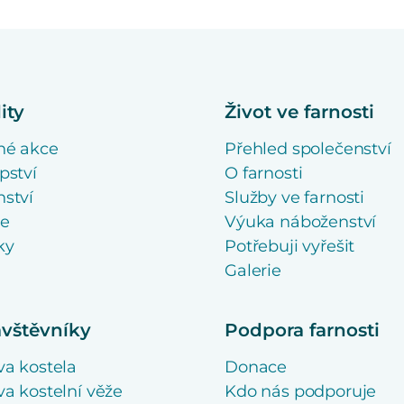
ity
Život ve farnosti
né akce
Přehled společenství
pství
O farnosti
ství
Služby ve farnosti
se
Výuka náboženství
ky
Potřebuji vyřešit
Galerie
ávštěvníky
Podpora farnosti
va kostela
Donace
a kostelní věže
Kdo nás podporuje