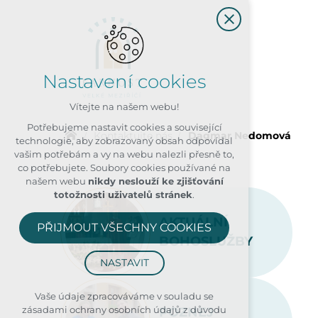
Nastavení cookies
Vítejte na našem webu!
Potřebujeme nastavit cookies a související
Kontaktujte nás
Dagmar Nedomová
technologie, aby zobrazovaný obsah odpovídal
vašim potřebám a vy na webu nalezli přesně to,
co potřebujete. Soubory cookies používané na
našem webu
nikdy neslouží ke zjišťování
totožnosti uživatelů stránek
.
AKTUÁLNÍ
PŘIJMOUT VŠECHNY COOKIES
BOHOSLUŽBY
NASTAVIT
Technická cookies
Vaše údaje zpracováváme v souladu se
zásadami ochrany osobních údajů z důvodu
POZNEJ
nutná pro provozování webu