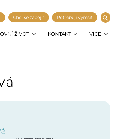
t
Chci se zapojit
Potřebuji vyřešit
OVNÍ ŽIVOT
KONTAKT
VÍCE
vá
vá