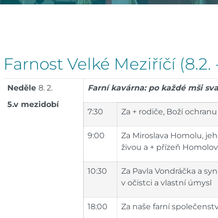
Farnost Velké Meziříčí (8.2. -
Neděle
8. 2.
Farní kavárna: po každé mši sv
5.v mezidobí
7:30
Za + rodiče, Boží ochranu
9:00
Za Miroslava Homolu, jeh
živou a + přízeň Homolo
10:30
Za Pavla Vondráčka a syna,
v očistci a vlastní úmysl
18:00
Za naše farní společenstv