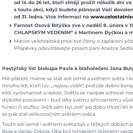
od 14 do 26 let, kteří chtějí prožít několik dní 
s touto akcí, když budete plánovat Vaši dovole
od 31. ledna. Více informací na
www.celostatnis
Farnost Osová Bítýška zve v neděli 8. února v
CHLAPSKÝM VEDENÍM“ s Martinem Dyčkou a mo
Matice velehradská prosí své členy o zaplacení pří
Příspěvky odevzdávejte prosím paní Anežce Sedl
Pastýřský list biskupa Pavla k blahořečení Jana Bul
Milí přátelé, máme se stát solí země a světlem světa. I k
mnoho lidí, kteří tzv.
„nejsou vidět“
, protože dobro konají
klid, vyrovnanost a radost. Světlo se naopak schovat ne
důležité postavení – buď díky svému přirozenému vůdč
funkci či službu. Ježíš sám byl „solí“ po dobu třiceti l
se pak stal velikonočním světlem světa.
Touto solí země i světlem světa byli v těžkých dobách p
Bula a Václav Drbola. Oba byli tehdejším režimem zavražd