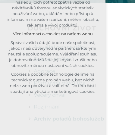
následujících potřeb: zpětná vazba od
udržení kontextu stránek (session):
návštěvníků formou analytických statistik
případná přihlášení, volby jazyka, apod.
používání webu, ukládání nebo přístup k
informacím na vašem zařízení, měření obsahu,
Volitelná cookies
reklama a vývoj produktů.
DUCHOVNÍ ŽIVOT
analytická pro anonymizované
Více informací o cookies na našem webu
vyhodnocení návštěvnosti
marketingová cookies (Google, Seznam,
Správci vašich údajů bude naše společnost,
Aktuální bohoslužby
Facebook)
jakož i naši důvěryhodní partneři, se kterými
neustále spolupracujeme. Vyjádření souhlasu
Více informací o cookies na našem webu
Svátost smíření
je dobrovolné. Můžete jej kdykoli zrušit nebo
obnovit změnou nastavení vašich cookies.
PŘIJMOUT VŠECHNY COOKIES
Adorace
Cookies a podobné technologie dělíme na
technická: nutná pro běh webu, bez nichž
ODMÍTNOUT VOLITELNÁ
Přímluvná modlitba
nelze web používat a volitelná. Do této části
spadají analytická a marketingová cookies.
Večery chval
Rozjímání
Archiv pořadů bohoslužeb