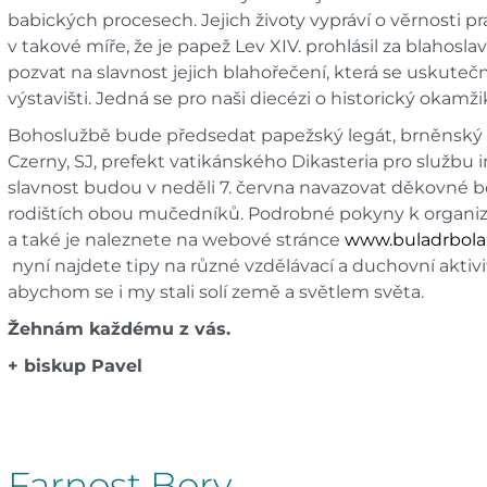
babických procesech. Jejich životy vypráví o věrnosti pra
v takové míře, že je papež Lev XIV. prohlásil za blahos
pozvat na slavnost jejich blahořečení, která se uskute
výstavišti. Jedná se pro naši diecézi o historický okamž
Bohoslužbě bude předsedat papežský legát, brněnský r
Czerny, SJ, prefekt vatikánského Dikasteria pro službu 
slavnost budou v neděli 7. června navazovat děkovné b
rodištích obou mučedníků. Podrobné pokyny k organiza
a také je naleznete na webové stránce
www.buladrbola
nyní najdete tipy na různé vzdělávací a duchovní aktiv
abychom se i my stali solí země a světlem světa.
Žehnám každému z vás.
+ biskup Pavel
Farnost Bory