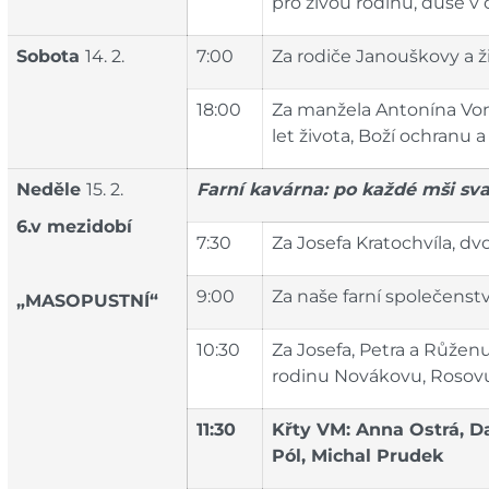
pro živou rodinu, duše v 
Sobota
14. 2.
7:00
Za rodiče Janouškovy a ž
18:00
Za manžela Antonína Von
let života, Boží ochranu 
Neděle
15. 2.
Farní kavárna: po každé mši sv
6.v mezidobí
7:30
Za Josefa Kratochvíla, dvo
9:00
Za naše farní společenstv
„MASOPUSTNÍ“
10:30
Za Josefa, Petra a Růžen
rodinu Novákovu, Rosov
11:30
Křty VM: Anna Ostrá, D
Pól, Michal Prudek