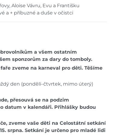
řovy, Aloise Vávru, Evu a Františku
é a + příbuzné a duše v očistci
brovolníkům a všem ostatním
 všem sponzorům za dary do tomboly.
a faře zveme na karneval pro děti. Těšíme
dý den (pondělí–čtvrtek, mimo úterý)
bude, přesouvá se na podzim
oto datum v kalendáři. Přihlášky budou
iče, zveme vaše děti na Celostátní setkání
5. srpna. Setkání je určeno pro mladé lidi