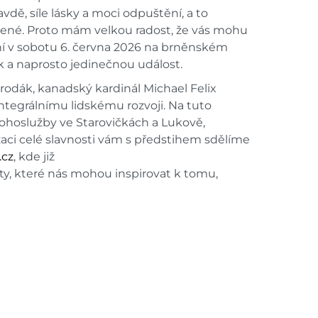
vdě, síle lásky a moci odpuštění, a to
lavené. Proto mám velkou radost, že vás mohu
ční v sobotu 6. června 2026 na brněnském
ik a naprosto jedinečnou událost.
odák, kanadský kardinál Michael Felix
integrálnímu lidskému rozvoji. Na tuto
ohoslužby ve Starovičkách a Lukově,
ci celé slavnosti vám s předstihem sdělíme
.cz
, kde již
ity, které nás mohou inspirovat k tomu,