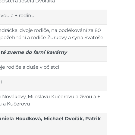
očistci a Josefa Dvořáka
ivou a + rodinu
dráčka, dvoje rodiče, na poděkování za 80
a požehnání a rodiče Žurkovy a syna Svatoše
até zveme do farní kavárny
je rodiče a duše v očistci
í
u Novákovy, Miloslavu Kučerovu a živou a +
u a Kučerovu
aniela Houdková, Michael Dvořák, Patrik