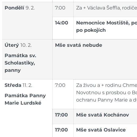
Pondělí
9. 2.
7:00
Za + Václava Šeffla, rodiče
14:00
Nemocnice Mostiště, p
po pokojích
Úterý
10. 2.
Mše svatá nebude
Památka
sv.
Scholastiky,
panny
Středa
11. 2.
7:00
Za živou a + rodinu Chme
Novotnou s prosbou o Boží
Památka Panny
ochranu Panny Marie a du
Marie Lurdské
17:00
Mše svatá Kochánov
17:00
Mše svatá Oslavice