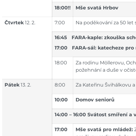
18:00!!
Mše svatá Hrbov
Čtvrtek
12. 2.
7:00
Na poděkování za 50 let 
16:45 FARA-kaple: zkouška sch
17:00 FARA-sál: katecheze pro
18:00
Za rodinu Möllerovu, Ochr
požehnání a duše v očist
Pátek
13. 2.
8:00
Za Kateřinu Švihálkovu a 
10:00
Domov seniorů
14:00 – 16:00 Svátost smíření a 
17:00
Mše svatá pro mládež:
Z