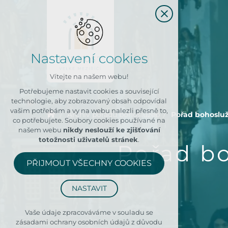
Nastavení cookies
Vítejte na našem webu!
Potřebujeme nastavit cookies a související
technologie, aby zobrazovaný obsah odpovídal
vašim potřebám a vy na webu nalezli přesně to,
Archiv pořadů bohoslužeb
Pořad bohosluže
co potřebujete. Soubory cookies používané na
našem webu
nikdy neslouží ke zjišťování
totožnosti uživatelů stránek
.
Pořad bo
PŘIJMOUT VŠECHNY COOKIES
NASTAVIT
Technická cookies
Vaše údaje zpracováváme v souladu se
zásadami ochrany osobních údajů z důvodu
nutná pro provozování webu