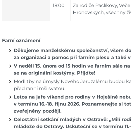
18:00
Za rodiče Paclíkovy, Veče
Hronovských, všechny živ
Farní oznámení
Děkujeme manželskému společenství, všem do
za organizaci
a pomoc při farním plesu a také
V neděli 15. února od 15 hodin ve farním sále n
se na originální kostýmy. Přijďte!
Modlitby na úmysly Nového Jeruzalému budou kaž
před ranní mši svatou.
Letos na jaře víkend pro rodiny v Hoješíně ne
v termínu
16.-18. říjnu 2026. Poznamenejte si t
zveřejněny později.
Celostátní setkání mladých v Ostravě: „Milí rod
mládeže do Ostravy. Uskuteční se v termínu 11.-1