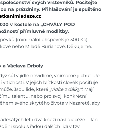
ve společenství svých vrstevníků. Počítejte
nou na prázdniny. Přihlašování je spuštěno
etkanimladeze.cz
 19:00 v kostele na „CHVÁLY POD
žností přímluvné modlitby.
spěvků (minimální příspěvek je 300 Kč).
ákové nebo Miladě Burianové. Děkujeme.
y a Václava Drboly
dyž sůl v jídle nevidíme, vnímáme ji chutí. Je
 v tichosti. V jejich blízkosti člověk pociťuje
může. Jsou lidé, které
„vidíte z dálky“
. Mají
ímu talentu, nebo pro svoji konkrétní
et během svého skrytého života v Nazaretě, aby
adesátých let i dva kněží naší diecéze – Jan
ěni spolu s řadou dalších lidí v tzv.