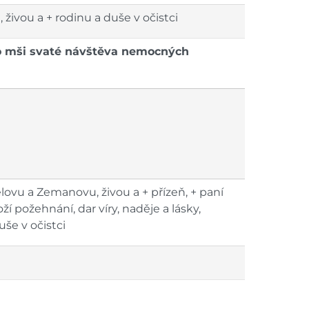
, živou a + rodinu a duše v očistci
o mši svaté návštěva nemocných
lovu a Zemanovu, živou a + přízeň, + paní
 požehnání, dar víry, naděje a lásky,
še v očistci