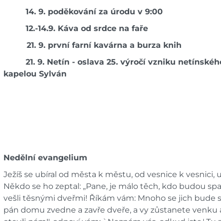
14. 9. poděkování za úrodu v 9:00
12.-14.9. Káva od srdce na faře
21. 9. první farní kavárna a burza knih
21. 9. Netín - oslava 25. výročí vzniku netínské
kapelou
Sylván
Nedělní evangelium
Ježíš se ubíral od města k městu, od vesnice k vesnici, 
Někdo se ho zeptal: „Pane, je málo těch, kdo budou spase
vešli těsnými dveřmi! Říkám vám: Mnoho se jich bude sn
pán domu zvedne a zavře dveře, a vy zůstanete venku a 