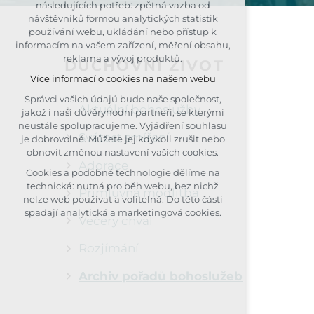
následujících potřeb: zpětná vazba od
udržení kontextu stránek (session):
návštěvníků formou analytických statistik
případná přihlášení, volby jazyka, apod.
používání webu, ukládání nebo přístup k
informacím na vašem zařízení, měření obsahu,
Volitelná cookies
reklama a vývoj produktů.
DUCHOVNÍ ŽIVOT
analytická pro anonymizované
Více informací o cookies na našem webu
vyhodnocení návštěvnosti
marketingová cookies (Google, Seznam,
Správci vašich údajů bude naše společnost,
Aktuální bohoslužby
Facebook)
jakož i naši důvěryhodní partneři, se kterými
neustále spolupracujeme. Vyjádření souhlasu
Více informací o cookies na našem webu
Svátost smíření
je dobrovolné. Můžete jej kdykoli zrušit nebo
obnovit změnou nastavení vašich cookies.
PŘIJMOUT VŠECHNY COOKIES
Adorace
Cookies a podobné technologie dělíme na
technická: nutná pro běh webu, bez nichž
ODMÍTNOUT VOLITELNÁ
Přímluvná modlitba
nelze web používat a volitelná. Do této části
spadají analytická a marketingová cookies.
Večery chval
Rozjímání
Archiv pořadů bohoslužeb