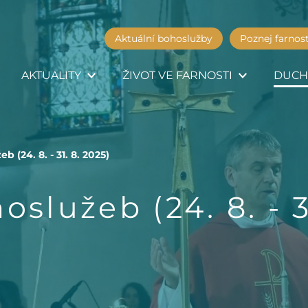
Aktuální bohoslužby
Poznej farnos
AKTUALITY
ŽIVOT VE FARNOSTI
DUCH
 (24. 8. - 31. 8. 2025)
služeb (24. 8. - 3