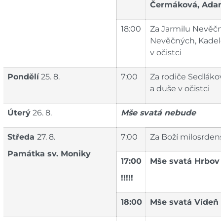
Čermáková, Adam
18:00
Za Jarmilu Nevěčno
Nevěčných, Kadelo
v očistci
Pondělí
25. 8.
7:00
Za rodiče Sedlákov
a duše v očistci
Úterý
26. 8.
Mše svatá nebude
Středa
27. 8.
7:00
Za Boží milosrdens
Památka
sv. Moniky
17:00
Mše svatá Hrbov
!!!!!
18:00
Mše svatá Vídeň