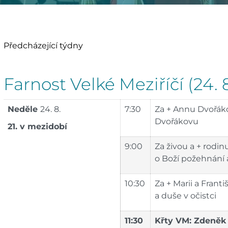
Předcházející týdny
Farnost Velké Meziříčí (24. 8.
Neděle
24. 8.
7:30
Za + Annu Dvořákov
Dvořákovu
21. v mezidobí
9:00
Za živou a + rodi
o Boží požehnání 
10:30
Za + Marii a Frant
a duše v očistci
11:30
Křty VM: Zdeněk 