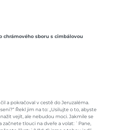
ho chrámového sboru s cimbálovou
učil a pokračoval v cestě do Jeruzaléma.
ni?“ Řekl jim na to: „Usilujte o to, abyste
ažit vejít, ale nebudou moci. Jakmile se
začnete tlouci na dveře a volat: `Pane,