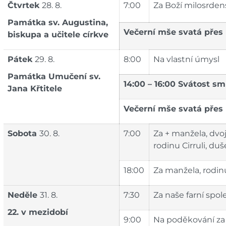
Čtvrtek
28. 8.
7:00
Za Boží milosrdens
Památka
sv. Augustina,
Večerní mše svatá přes
biskupa a učitele církve
Pátek
29. 8.
8:00
Na vlastní úmysl
Památka Umučení
sv.
14:00 – 16:00 Svátost sm
Jana Křtitele
Večerní mše svatá přes
Sobota
30. 8.
7:00
Za + manžela, dvoj
rodinu Cirruli, du
18:00
Za manžela, rodin
Neděle
31. 8.
7:30
Za naše farní spol
22. v mezidobí
9:00
Na poděkování za 