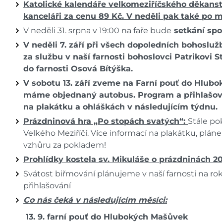
Katolické kalendáře velkomeziříčského děkanst
kanceláři za cenu 89 Kč. V neděli pak také po m
V neděli 31. srpna v 19:00 na faře bude
setkání spo
V neděli 7. září při všech dopoledních bohosl
za službu v naší farnosti bohoslovci Patrikovi Ste
do farnosti Osová Bítýška.
V sobotu 13. září zveme na Farní pouť do Hlubo
máme objednaný autobus. Program a přihlašov
na plakátku
a ohláškách v následujícím týdnu.
Prázdninová hra „Po stopách svatých“:
Stále po
Velkého Meziříčí. Více informací na plakátku, plán
vzhůru za pokladem!
Prohlídky kostela sv. Mikuláše o prázdninách 20
Svátost biřmování plánujeme v naší farnosti na r
přihlašování
Co nás čeká v následujícím měsíci:
13. 9. farní pouť do Hlubokých Mašůvek