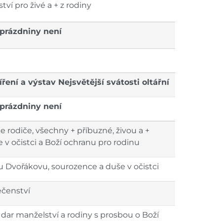
tví pro živé a + z rodiny
 prázdniny není
íření a výstav Nejsvětější svátosti oltářní
 prázdniny není
e rodiče, všechny + příbuzné, živou a +
še v očistci a Boží ochranu pro rodinu
u Dvořákovu, sourozence a duše v očistci
ečenství
dar manželství a rodiny s prosbou o Boží