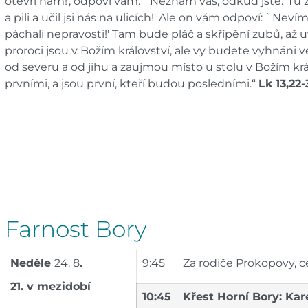
otevři nám!', odpoví vám: `Neznám vás, odkud jste.' Tu z
a pili a učil jsi nás na ulicích!' Ale on vám odpoví: `Neví
páchali nepravosti!' Tam bude pláč a skřípění zubů, až u
proroci jsou v Božím království, ale vy budete vyhnáni 
od severu a od jihu a zaujmou místo u stolu v Božím král
prvními, a jsou první, kteří budou posledními.“
Lk 13,22
Farnost Bory
Neděle
24. 8
.
9:45
Za rodiče Prokopovy, ce
21. v mezidobí
10:45
Křest Horní Bory: Ka