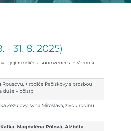
 - 31. 8. 2025)
u, její + rodiče a sourozence a + Veroniku
nu Rousovu, + rodiče Pačískovy s prosbou
a duše v očistci
iška Zezulovy, syna Miroslava, živou rodinu
Kafka, Magdaléna Pólová, Alžběta