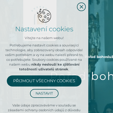
Nastavení cookies
Vítejte na našem webu!
Potřebujeme nastavit cookies a související
technologie, aby zobrazovaný obsah odpovídal
vašim potřebám a vy na webu nalezli přesně to,
Archiv pořadů bohoslužeb
Pořad bohoslužeb
co potřebujete. Soubory cookies používané na
našem webu
nikdy neslouží ke zjišťování
totožnosti uživatelů stránek
.
Pořad boho
PŘIJMOUT VŠECHNY COOKIES
NASTAVIT
Technická cookies
Vaše údaje zpracováváme v souladu se
zásadami ochrany osobních údajů z důvodu
nutná pro provozování webu