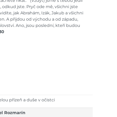
ačnete říkat: `(Vždyť) jsme s tebou jedli
m, odkud jste. Pryč ode mě, všichni jste
vidíte, jak Abrahám, Izák, Jakub a všichni
ven. A přijdou od východu a od západu,
ovství. Ano, jsou poslední, kteří budou
-30
lou přízeň a duše v očistci
rel Rozmarín