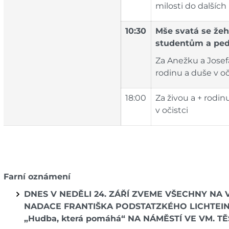
milosti do dalších 
10:30
Mše svatá se že
studentům a ped
Za Anežku a Josef
rodinu a duše v oč
18:00
Za živou a + rodi
v očistci
Farní oznámení
DNES V NEDĚLI 24. ZÁŘÍ ZVEME VŠECHNY NA
NADACE FRANTIŠKA PODSTATZKÉHO LICHTEIN
„Hudba, která pomáhá“ NA NÁMĚSTÍ VE VM. TĚŠ