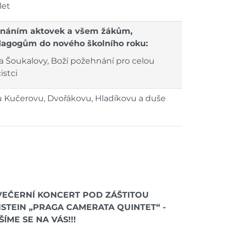
let
hnáním aktovek a všem žákům,
agogům do nového školního roku:
a Šoukalovy, Boží požehnání pro celou
istci
nu Kučerovu, Dvořákovu, Hladíkovu a duše
 VEČERNÍ KONCERT POD ZÁŠTITOU
STEIN „PRAGA CAMERATA QUINTET“ -
ÍME SE NA VÁS!!!