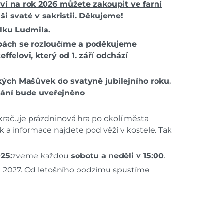
ví na rok 2026 můžete zakoupit ve farní
ši svaté v sakristii. Děkujeme!
lku Ludmila.
užbách se rozloučíme a poděkujeme
ffelovi, který od 1. září odchází
kých Mašůvek do svatyně jubilejního roku,
ání bude uveřejněno
kračuje prázdninová hra po okolí města
ek a informace najdete pod věží v kostele. Tak
25:
zveme každou
sobotu a neděli v 15:00
.
ok 2027. Od letošního podzimu spustíme