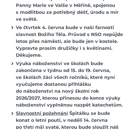
Panny Marie
ve Valše v Měříně, spojenou
s modlitbou za potřebný déšť, úrodu a mír
ve světě.
Ve čtvrtek 4. června bude v naší farnosti
slavnost Božího Těla. Průvod s NSO nepůjde
letos přes náměstí, ale bude jen v kostele.
Vypravte prosím družičky i s květinami.
Děkujeme.
Výuka náboženství ve školách bude
zakončena v týdnu od 15. do 19. června,
ve školách žáci všech ročníků, které nyní
vyučujeme dostanou přihlášku
do náboženství na nový školní rok
2026/2027, kterou přinesou do konce výuky
náboženství vyplněnou nazpět katechetům.
Slavnostní požehnání
Špitálku se bude
konat o letní pouti, v neděli 14. června
po třetí mši svaté, kterou bude sloužit náš