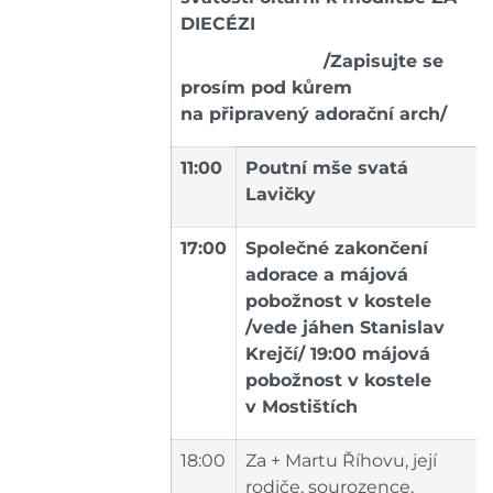
DIECÉZI
/Zapisujte se
prosím pod kůrem
na připravený adorační arch/
11:00
Poutní mše svatá
Lavičky
17:00
Společné zakončení
adorace a májová
pobožnost v kostele
/vede jáhen Stanislav
Krejčí/ 19:00 májová
pobožnost v kostele
v Mostištích
18:00
Za + Martu Říhovu, její
rodiče, sourozence,