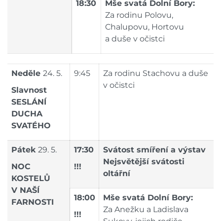
18:30
Mše svatá Dolní Bory:
Za rodinu Polovu,
Chalupovu, Hortovu
a duše v očistci
Neděle
24. 5.
9:45
Za rodinu Stachovu a duše
v očistci
Slavnost
SESLÁNÍ
DUCHA
SVATÉHO
Pátek
29. 5.
17:30
Svátost smíření a výstav
Nejsvětější svátosti
NOC
!!!
oltářní
KOSTELŮ
V NAŠÍ
18:00
Mše svatá Dolní Bory:
FARNOSTI
Za Anežku a Ladislava
!!!