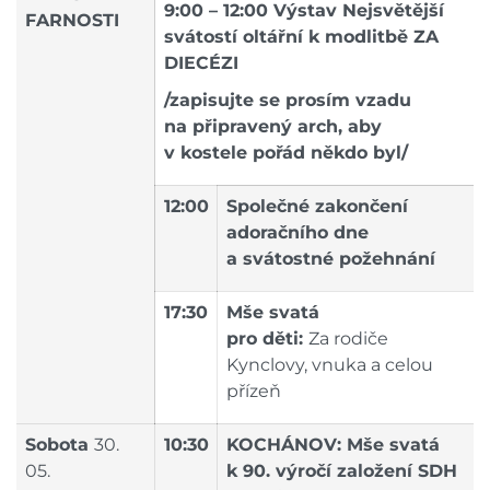
9:00 – 12:00 Výstav Nejsvětější
FARNOSTI
svátostí oltářní
k modlitbě ZA
DIECÉZI
/zapisujte se prosím vzadu
na připravený arch, aby
v kostele pořád někdo byl/
12:00
Společné zakončení
adoračního dne
a svátostné požehnání
17:30
Mše svatá
pro děti:
Za rodiče
Kynclovy, vnuka a celou
přízeň
Sobota
30.
10:30
KOCHÁNOV: Mše svatá
05.
k 90. výročí založení SDH