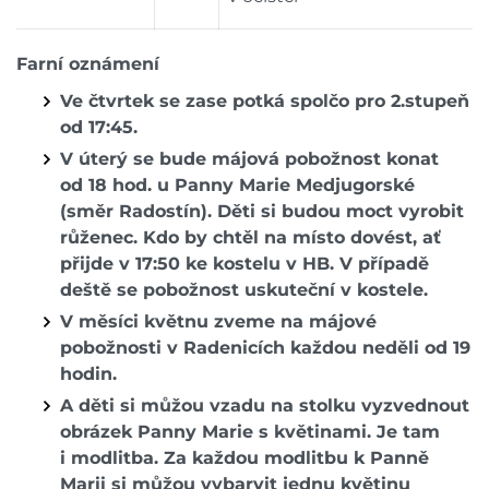
Farní oznámení
Ve čtvrtek se zase potká spolčo pro 2.stupeň
od 17:45.
V úterý se bude májová pobožnost konat
od 18 hod. u Panny Marie Medjugorské
(směr Radostín). Děti si budou moct vyrobit
růženec. Kdo by chtěl na místo dovést, ať
přijde v 17:50 ke kostelu v HB. V případě
deště se pobožnost uskuteční v kostele.
V měsíci květnu zveme na májové
pobožnosti v Radenicích každou neděli od 19
hodin.
A děti si můžou vzadu na stolku vyzvednout
obrázek Panny Marie s květinami. Je tam
i modlitba. Za každou modlitbu k Panně
Marii si můžou vybarvit jednu květinu