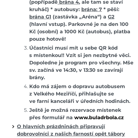
(popřípadě
brána 4
, ale tam se staví
kruháč) * autobusy:
brána: 7
* pěší:
brána G1
(zastávka „Aréna“) a
G2
(hlavní vstup). Parkovné je na den 100
Kč (osobní) a 1000 Kč (autobus), platba
pouze hotově!
Účastníci musí mít u sebe QR kód
s místenkou!! Vzít si jen nezbytné věci.
Dopoledne je program pro všechny. Mše
sv. začíná ve 14:30, v 13:30 se zavírají
brány.
Kdo má zájem o dopravu autobusem
z Velkého Meziříčí, přihlašujte se
ve farní kanceláři v úředních hodinách.
Ještě je možná rezervace místenek
přes formulář na
www.buladrbola.cz
O hlavních prázdninách připravují
dobrovolníci z našich farností opět tábory