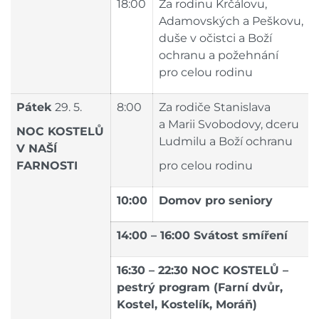
18:00
Za rodinu Krčálovu,
Adamovských a Peškovu,
duše v očistci a Boží
ochranu a požehnání
pro celou rodinu
Pátek
29. 5.
8:00
Za rodiče Stanislava
a Marii Svobodovy, dceru
NOC KOSTELŮ
Ludmilu a Boží ochranu
V NAŠÍ
FARNOSTI
pro celou rodinu
10:00
Domov pro seniory
14:00 – 16:00 Svátost smíření
16:30 – 22:30 NOC KOSTELŮ –
pestrý program (Farní dvůr,
Kostel, Kostelík, Moráň)