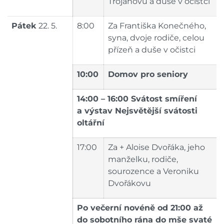
Trojanovu a duše v očistci
Pátek
22. 5.
8:00
Za Františka Konečného,
syna, dvoje rodiče, celou
přízeň a duše v očistci
10:00
Domov pro seniory
14:00 – 16:00 Svátost smíření
a výstav Nejsvětější svátosti
oltářní
17:00
Za + Aloise Dvořáka, jeho
manželku, rodiče,
sourozence a Veroniku
Dvořákovu
Po večerní novéně od 21:00 až
do sobotního rána do mše svaté