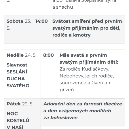
5.
a Bohuslava Štěpánka, syna
a snachu
Sobota
23.
14:00
Svátost smíření před prvním
5.
svatým přijímáním pro děti,
rodiče a kmotry
Neděle
24. 5.
8:00
Mše svatá s prvním
svatým přijímáním dětí:
Slavnost
Za rodiče Kudláčkovy,
SESLÁNÍ
Nebohovy, jejich rodiče,
DUCHA
sourozence a živou a +
SVATÉHO
přízeň
Pátek
29. 5.
Adorační den za farnosti diecéze
a den vzájemných modliteb
NOC
za bohoslovce
KOSTELŮ
V NAŠÍ