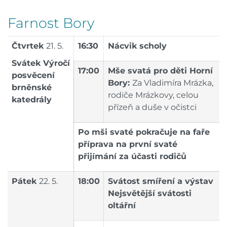
Farnost Bory
Čtvrtek
21. 5.
16:30
Nácvik scholy
Svátek
Výročí
17:00
Mše svatá pro děti Horní
posvěcení
Bory:
Za Vladimíra Mrázka,
brněnské
rodiče Mrázkovy, celou
katedrály
přízeň a duše v očistci
Po mši svaté pokračuje na faře
příprava na první svaté
přijímání za účasti rodičů
Pátek
22. 5.
18:00
Svátost smíření a výstav
Nejsvětější svátosti
oltářní