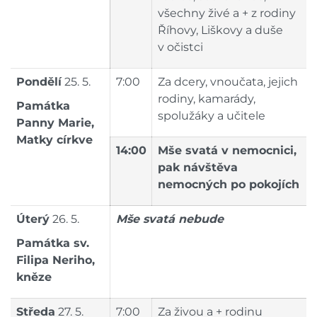
všechny živé a + z rodiny
Říhovy, Liškovy a duše
v očistci
Pondělí
25. 5.
7:00
Za dcery, vnoučata, jejich
rodiny, kamarády,
Památka
spolužáky a učitele
Panny Marie,
Matky církve
14:00
Mše svatá v nemocnici,
pak návštěva
nemocných po pokojích
Úterý
26. 5.
Mše svatá nebude
Památka sv.
Filipa Neriho,
kněze
Středa
27. 5.
7:00
Za živou a + rodinu