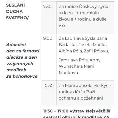
SESLÁNÍ
7:30
Za rodiče Ďáskovy, syna
DUCHA
a dceru, + maminku,
SVATÉHO/
živou a + rodinu a duše
v o.
9:00
Za Ladislava Sysla, Jana
Adorační
Badalika, Josefa Maříka,
den
za farnosti
Albína Póla, Žofii Pólovu,
diecéze
a den
Jaroslava Póla, Anny
vzájemných
Wunsche a Marii
modliteb
Maříkovu
za bohoslovce
10:30
Za Marii a Josefa Horkých,
rodiny dětí a Boží
ochranu a požehnání
11:30 – 17:00 výstav Nejsvětější
svátosti oltářní k modlitbě ZA