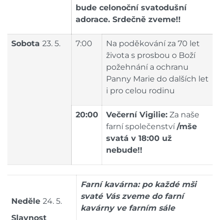
bude celonoční svatodušní
adorace. Srdečně zveme!!
Sobota
23. 5.
7:00
Na poděkování za 70 let
života s prosbou o Boží
požehnání a ochranu
Panny Marie do dalších let
i pro celou rodinu
20:00
Večerní Vigilie:
Za naše
farní společenství
/mše
svatá v 18:00 už
nebude!!
Farní kavárna: po každé mši
svaté Vás zveme do farní
Neděle
24. 5.
kavárny ve farním sále
Slavnost