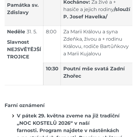
Kochánov:
Za živé a +
Památka
sv.
hasiče a jejich rodiny
/slouží
Zdislavy
P. Josef Havelka/
Neděle
31. 5.
8:00
Za Marii Královu a syna
Zdeňka, živou a + rodinu
Slavnost
Královu, rodiče Bartůňkovy
NEJSVĚTĚJŠÍ
a Marii Kujalovu
TROJICE
10:30
Poutní mše svatá Zadní
Zhořec
Farní oznámení
V pátek 29. května zveme na již tradiční
„NOC KOSTELŮ 2026“ v naší
farnosti.
Program najdete v nástěnkách