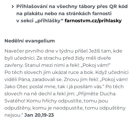
Přihlašování na všechny tábory přes QR kód
na plakátu nebo na stránkách farnosti
v sekci „přihlášky“
farnostvm.cz/prihlasky
Nedělní evangelium
Navečer prvního dne v týdnu přišel Ježíš tam, kde
byli učedníci. Ze strachu před židy měli dveře
zavřeny. Stanul mezi nimi a řekl: „Pokoj vám!“
Po těch slovech jim ukázal ruce a bok. Když učedníci
viděli Pána, zaradovali se. Znovu jim řekl: „Pokoj vám!
Jako Otec poslal mne, tak i já posílám vás.“ Po těch
slovech na ně dechl a řekl jim: „Přijměte Ducha
Svatého! Komu hříchy odpustíte, tomu jsou
odpuštěny, komu je neodpustíte, tomu odpuštěny
nejsou.“
Jan 20,19-23