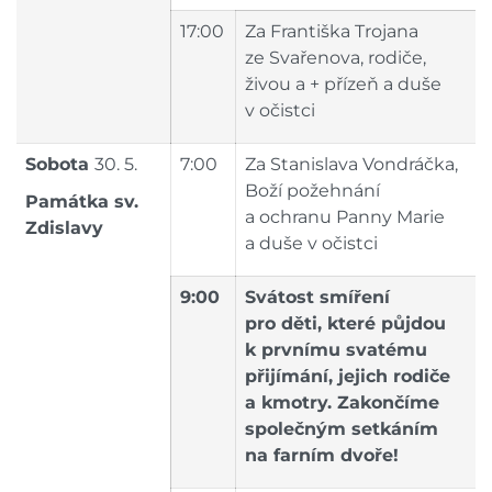
17:00
Za Františka Trojana
ze Svařenova, rodiče,
živou a + přízeň a duše
v očistci
Sobota
30. 5.
7:00
Za Stanislava Vondráčka,
Boží požehnání
Památka
sv.
a ochranu Panny Marie
Zdislavy
a duše v očistci
9:00
Svátost smíření
pro děti, které půjdou
k prvnímu svatému
přijímání, jejich rodiče
a kmotry. Zakončíme
společným setkáním
na farním dvoře!