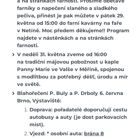
a na stránkách farnosti. Prosíme obětavé
farníky o napečení slaného a sladkého
pečiva, přinést je pak můžete v pátek 29.
května od 15:00 do farní kavárny na faře
v Netíně. Moc předem děkujeme!! Program
najdete v nástěnkách a na stránkách
farnosti.
V neděli 31. května zveme od 16:00
na tradiční májovou pobožnost u kaple
Panny Marie
ve Valše v Měříně, spojenou
s modlitbou za potřebný déšť, úrodu a mír
ve světě.
Blahořečení P. Buly a P. Drboly 6. června
Brno, Výstaviště:
Doprava: pořadatelé doporučují cestu
autobusy a auty (je dost parkovacích
míst).
Vjezd: * osobní auta:
brána 8