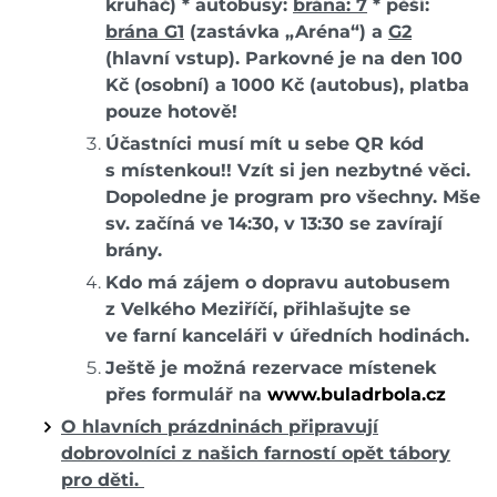
kruháč) * autobusy:
brána: 7
* pěší:
brána G1
(zastávka „Aréna“) a
G2
(hlavní vstup). Parkovné je na den 100
Kč (osobní) a 1000 Kč (autobus), platba
pouze hotově!
Účastníci musí mít u sebe QR kód
s místenkou!! Vzít si jen nezbytné věci.
Dopoledne je program pro všechny. Mše
sv. začíná ve 14:30, v 13:30 se zavírají
brány.
Kdo má zájem o dopravu autobusem
z Velkého Meziříčí, přihlašujte se
ve farní kanceláři v úředních hodinách.
Ještě je možná rezervace místenek
přes formulář na
www.buladrbola.cz
O hlavních prázdninách připravují
dobrovolníci z našich farností opět tábory
pro děti.