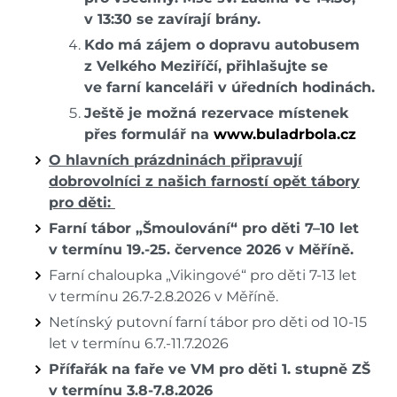
v 13:30 se zavírají brány.
Kdo má zájem o dopravu autobusem
z Velkého Meziříčí, přihlašujte se
ve farní kanceláři v úředních hodinách.
Ještě je možná rezervace místenek
přes formulář na
www.buladrbola.cz
O hlavních prázdninách připravují
dobrovolníci z našich farností opět tábory
pro děti:
Farní tábor „Šmoulování“ pro děti 7–10 let
v termínu 19.-25. července 2026 v Měříně.
Farní chaloupka „Vikingové“ pro děti 7-13 let
v termínu 26.7-2.8.2026 v Měříně.
Netínský putovní farní tábor pro děti od 10-15
let v termínu 6.7.-11.7.2026
Přífařák na faře ve VM pro děti 1. stupně ZŠ
v termínu 3.8-7.8.2026