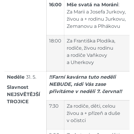
16:00
Mše svatá na Moráni
:
Za Marii a Josefa Jurkovy,
živou a + rodinu Jurkovu,
Zemanovu a Plhákovu
18:00
Za Františka Plodíka,
rodiče, živou rodinu
a rodiče Vaňkovy
a Uherkovy
Neděle
31. 5.
!!Farní kavárna tuto neděli
NEBUDE, rádi Vás zase
Slavnost
přivítáme v neděli 7. června!!
NEJSVĚTĚJŠÍ
TROJICE
7:30
Za rodiče, děti, celou
živou a + přízeň a duše
v očistci