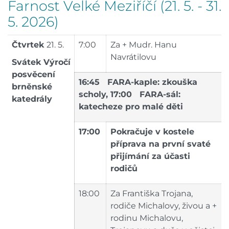
Farnost Velké Meziříčí (21. 5. - 31.
5. 2026)
Čtvrtek
21. 5.
7:00
Za + Mudr. Hanu
Navrátilovu
Svátek
Výročí
posvěcení
16:45 FARA-kaple: zkouška
brněnské
scholy, 17:00 FARA-sál:
katedrály
katecheze pro malé děti
17:00
Pokračuje v kostele
příprava na první svaté
přijímání za účasti
rodičů
18:00
Za Františka Trojana,
rodiče Michalovy, živou a +
rodinu Michalovu,