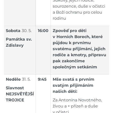
Sukovy, jejich rodiče,
sourozence, duše v očistci
a Boží ochranu pro celou
rodinu
Sobota
30. 5.
16:00
Zpověď pro děti
v Horních Borech, které
Památka
sv.
půjdou k prvnímu
Zdislavy
svatému přijímání, jejich
rodiče a kmotry, přípravu
pak zakončíme
společným setkáním
Neděle
31. 5.
9:45
Mše svatá s prvním
svatým přijímáním
Slavnost
našich dětí:
NEJSVĚTĚJŠÍ
TROJICE
Za Antonína Novotného,
živou a + přízeň a duše
v očistci