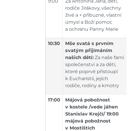
9:00
Za Antonína Jana, děti,
rodiče Jirákovy, všechny
živé a + příbuzné, vlastní
úmysl a Boží pomoc
a ochranu Panny Marie
10:30
Mše svatá s prvním
svatým přijímáním
našich dětí:
Za naše farní
společenství a za děti,
které poprvé přistoupí
k Eucharistii, jejich
rodiče, rodiny a kmotry
17:00
Májová pobožnost
v kostele /vede jáhen
Stanislav Krejčí/ 19:00
májová pobožnost
v Mostištích