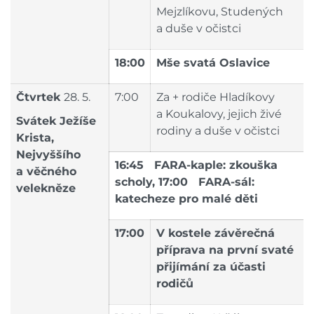
Mejzlíkovu, Studených
a duše v očistci
18:00
Mše svatá Oslavice
Čtvrtek
28. 5.
7:00
Za + rodiče Hladíkovy
a Koukalovy, jejich živé
Svátek Ježíše
rodiny a duše v očistci
Krista,
Nejvyššího
16:45 FARA-kaple: zkouška
a věčného
scholy, 17:00 FARA-sál:
velekněze
katecheze pro malé děti
17:00
V kostele závěrečná
příprava na první svaté
přijímání za účasti
rodičů