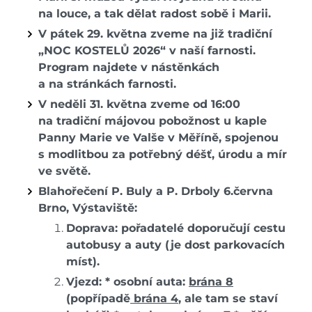
na louce, a tak dělat radost sobě i Marii.
V pátek 29. května zveme na již tradiční
„NOC KOSTELŮ 2026“ v naší farnosti.
Program najdete v nástěnkách
a na stránkách farnosti.
V neděli 31. května zveme od 16:00
na tradiční májovou pobožnost u kaple
Panny Marie ve Valše v Měříně, spojenou
s modlitbou za potřebný déšť, úrodu a mír
ve světě.
Blahořečení P. Buly a P. Drboly 6.června
Brno, Výstaviště:
Doprava: pořadatelé doporučují cestu
autobusy a auty (je dost parkovacích
míst).
Vjezd: * osobní auta:
brána 8
(popřípadě
brána 4
, ale tam se staví