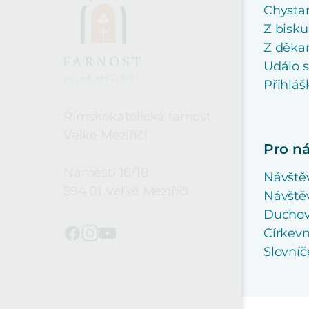
Chysta
Z bisku
Z děkan
Událo 
Přihláš
Římskokatolická farnost
Velké Meziříčí
Pro n
Náměstí 16/18
Návště
594 01 Velké Meziříčí
Návštěv
Duchovn
Církevn
Slovní