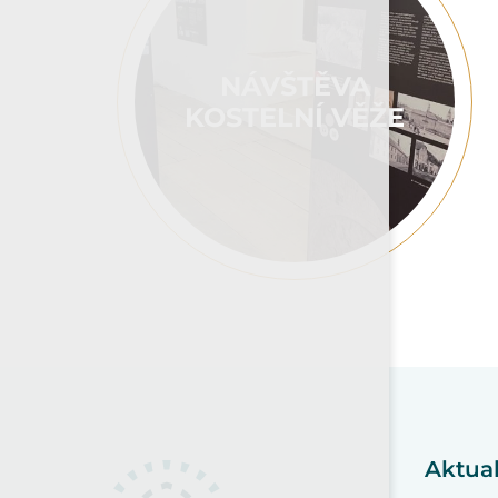
NÁVŠTĚVA
KOSTELNÍ VĚŽE
Aktual