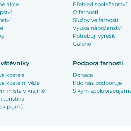
né akce
Přehled společenství
pství
O farnosti
ství
Služby ve farnosti
se
Výuka náboženství
ky
Potřebuji vyřešit
Galerie
ávštěvníky
Podpora farnosti
va kostela
Donace
a kostelní věže
Kdo nás podporuje
í místa v krajině
S kým spolupracujem
í turistika
ček pojmů