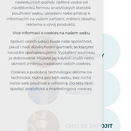
následujících potřeb: zpětná vazba od
Událo se
udržení kontextu stránek (session):
návštěvníků formou analytických statistik
případná přihlášení, volby jazyka, apod.
používání webu, ukládání nebo přístup k
Přihlášky
informacím na vašem zařízení, měření obsahu,
Volitelná cookies
reklama a vývoj produktů.
analytická pro anonymizované
Více informací o cookies na našem webu
vyhodnocení návštěvnosti
marketingová cookies (Google, Seznam,
Správci vašich údajů bude naše společnost,
Facebook)
AKTUÁLNÍ
jakož i naši důvěryhodní partneři, se kterými
neustále spolupracujeme. Vyjádření souhlasu
Více informací o cookies na našem webu
BOHOSLUŽBY
je dobrovolné. Můžete jej kdykoli zrušit nebo
obnovit změnou nastavení vašich cookies.
PŘIJMOUT VŠECHNY COOKIES
Cookies a podobné technologie dělíme na
technická: nutná pro běh webu, bez nichž
ODMÍTNOUT VOLITELNÁ
nelze web používat a volitelná. Do této části
POZNEJ
spadají analytická a marketingová cookies.
FARNOST
CHCI SE ZAPOJIT