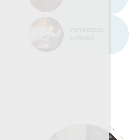
POTŘEBUJI
VYŘEŠIT