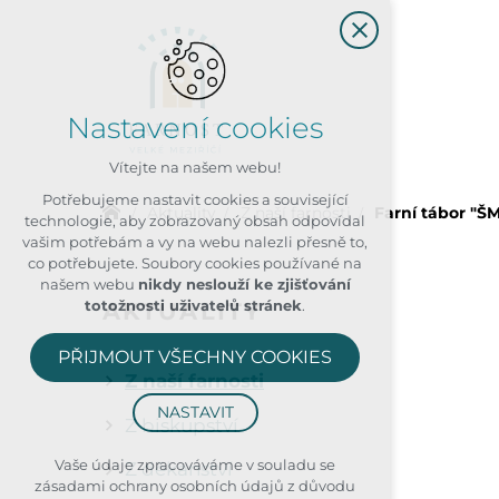
Nastavení cookies
Vítejte na našem webu!
Potřebujeme nastavit cookies a související
Aktuality
Z naší farnosti
Farní tábor "Š
technologie, aby zobrazovaný obsah odpovídal
vašim potřebám a vy na webu nalezli přesně to,
co potřebujete. Soubory cookies používané na
našem webu
nikdy neslouží ke zjišťování
AKTUALITY
totožnosti uživatelů stránek
.
PŘIJMOUT VŠECHNY COOKIES
Z naší farnosti
NASTAVIT
Z biskupství
Technická cookies
Vaše údaje zpracováváme v souladu se
Z děkanství
zásadami ochrany osobních údajů z důvodu
nutná pro provozování webu